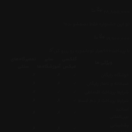
28,855,000
تو این جشنواره فقط نصفشو بده!
19,900,000
با پرداخت
900
هزار
تومان
دوره رو رزرو کن
گلکسی
سایر
تعمیرگاه‌های
ویژگی ها
فیکس
آموزشگاه‌ها
سنتی
خوابگاه رایگان
✓
✗
✗
صبحانه و ناهار رایگان
✓
✗
✗
شرایط پرداخت اقساطی
✓
✓
✗
شرایط پرداخت از دم قسط
✓
✗
✗
اساتید
✗
✗
✓
بین‌المللی
پشتیبانی
✗
✗
✓