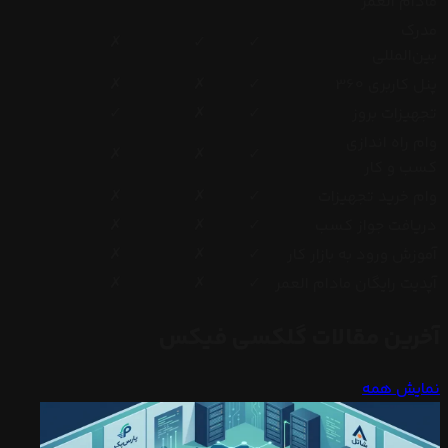
مادام العمر
مدرک
✗
✓
✓
بین‌المللی
پنل کاربری 360
✓
✗
✗
تجهیزات بروز
✓
✗
✓
وام راه اندازی
✗
✗
✓
کسب و کار
وام خرید تجهیزات
✓
✗
✗
دریافت جواز کسب
✓
✗
✗
آموزش ورود به بازار کار
✓
✗
✗
آپدیت رایگان مادام العمر
✓
✗
✗
آخرین مقالات گلکسی فیکس
نمایش همه