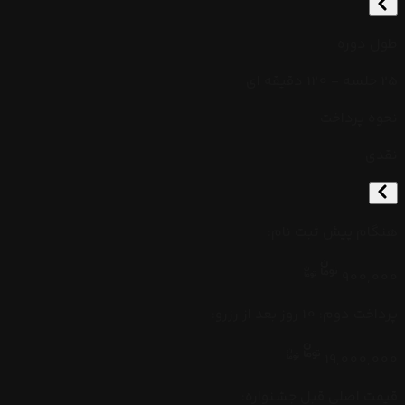
طول دوره
25 جلسه - 120 دقیقه ای
نحوه پرداخت
نقدی
هنگام پیش ثبت نام
:
900,000
پرداخت دوم: 10 روز بعد از رزرو
:
19,000,000
قیمت اصلی قبل جشنواره: