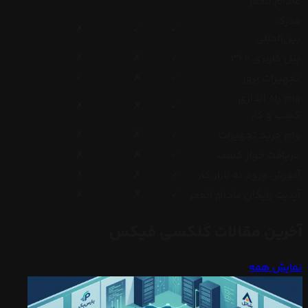
مادام العمر
مدرک
✗
✓
✓
بین‌المللی
پنل کاربری 360
✓
✗
✗
تجهیزات بروز
✓
✗
✓
وام راه اندازی
✗
✗
✓
کسب و کار
وام خرید تجهیزات
✓
✗
✗
دریافت جواز کسب
✓
✗
✗
آموزش ورود به بازار کار
✓
✗
✗
آپدیت رایگان مادام العمر
✓
✗
✗
آخرین مقالات گلکسی فیکس
نمایش همه