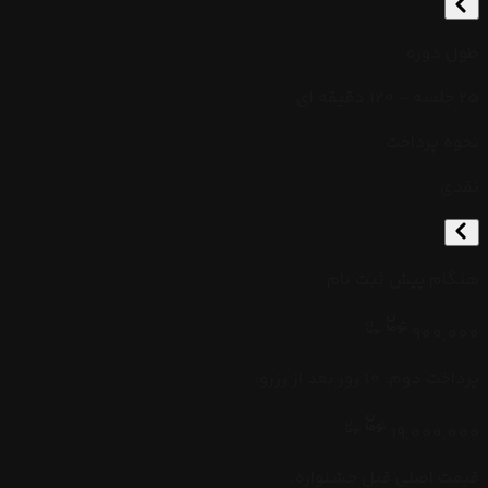
طول دوره
25 جلسه - 120 دقیقه ای
نحوه پرداخت
نقدی
هنگام پیش ثبت نام
:
900,000
پرداخت دوم: 10 روز بعد از رزرو
:
19,000,000
قیمت اصلی قبل جشنواره: