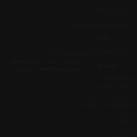
28,855,000
تو این جشنواره فقط نصفشو بده!
19,900,000
با پرداخت
900
هزار
تومان
دوره رو رزرو کن
گلکسی
سایر
تعمیرگاه‌های
ویژگی ها
فیکس
آموزشگاه‌ها
سنتی
خوابگاه رایگان
✓
✗
✗
صبحانه و ناهار رایگان
✓
✗
✗
شرایط پرداخت اقساطی
✓
✓
✗
شرایط پرداخت از دم قسط
✓
✗
✗
اساتید
✗
✗
✓
بین‌المللی
پشتیبانی
✗
✗
✓