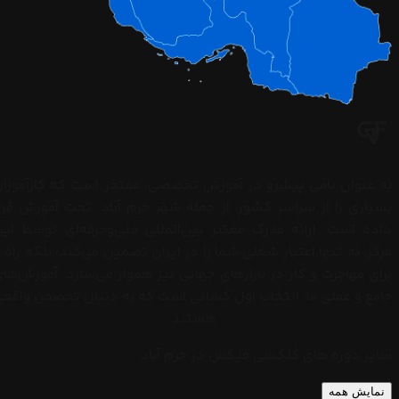
چک
کنید.
با
استفاده
از
کدهای
دستوری
(مثل
به عنوان نامی پیشرو در آموزش تخصصی، مفتخر است که کارآموزا
*#0*#
بسیاری را از سراسر کشور، از جمله شهر خرم آباد، تحت آموزش قرا
برای
داده است. ارائه مدرک معتبر بین‌المللی فنی‌وحرفه‌ای توسط ای
سامسونگ)
مرکز، نه تنها اعتبار شغلی شما را در ایران تضمین می‌کند، بلکه راه ر
سلامت
برای مهاجرت و کار در بازارهای جهانی نیز هموار می‌سازد. آموزش‌ها
قطعات
جامع و عملی ما، انتخاب اول کسانی است که به دنبال تخصص واقع
را...
هستند.
سایر دوره های گلکسی فیکس در خرم آباد
نمایش همه