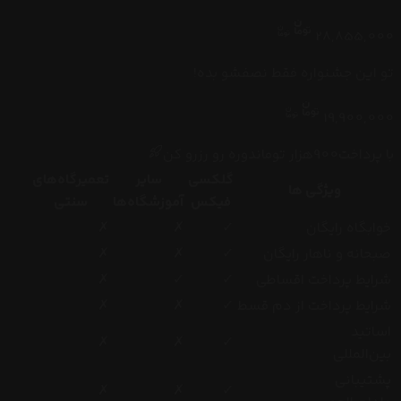
28,855,000
تو این جشنواره فقط نصفشو بده!
19,900,000
با پرداخت
900
هزار
تومان
دوره رو رزرو کن
گلکسی
سایر
تعمیرگاه‌های
ویژگی ها
فیکس
آموزشگاه‌ها
سنتی
خوابگاه رایگان
✓
✗
✗
صبحانه و ناهار رایگان
✓
✗
✗
شرایط پرداخت اقساطی
✓
✓
✗
شرایط پرداخت از دم قسط
✓
✗
✗
اساتید
✗
✗
✓
بین‌المللی
پشتیبانی
✗
✗
✓