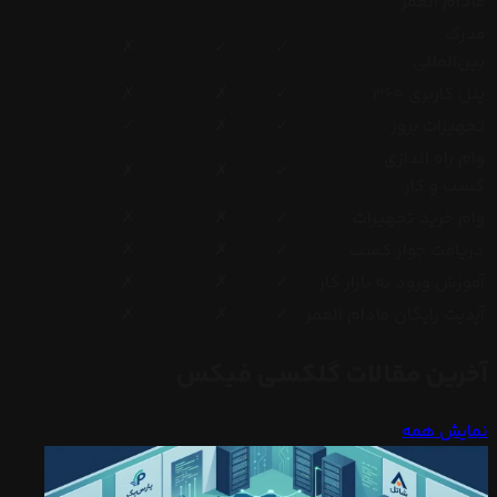
مادام العمر
مدرک
✗
✓
✓
بین‌المللی
پنل کاربری 360
✓
✗
✗
تجهیزات بروز
✓
✗
✓
وام راه اندازی
✗
✗
✓
کسب و کار
وام خرید تجهیزات
✓
✗
✗
دریافت جواز کسب
✓
✗
✗
آموزش ورود به بازار کار
✓
✗
✗
آپدیت رایگان مادام العمر
✓
✗
✗
آخرین مقالات گلکسی فیکس
نمایش همه