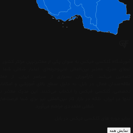
چک
کنید.
با
استفاده
از
کدهای
دستوری
(مثل
آموزشگاه گلکسی فیکس به عنوان یکی از معتبرترین مراکز کشور، ب
*#0*#
اعطای مدرک معتبر بین‌المللی فنی‌وحرفه‌ای، اعتبار شغلی شما ر
برای
تضمین می‌کند. کارآموزان بسیاری از سراسر ایران، از جمله
سامسونگ)
علاقه‌مندان فعال در بابل، به دلیل سطح بالای آموزشی و امکانا
سلامت
تخصصی، گلکسی فیکس را انتخاب می‌کنند. این مدرک معتبر نه
قطعات
تنها در ایران، بلکه در بازار کار بین‌المللی نیز برای شما فرصت‌ها
را...
شغلی متعددی فراهم می‌آورد.
سایر دوره های گلکسی فیکس در بابل
نمایش همه