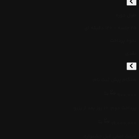
طول دوره
25 جلسه - 120 دقیقه ای
نحوه پرداخت
نقدی
هنگام پیش ثبت نام
:
900,000
پرداخت دوم: 10 روز بعد از رزرو
:
19,000,000
قیمت اصلی قبل جشنواره: